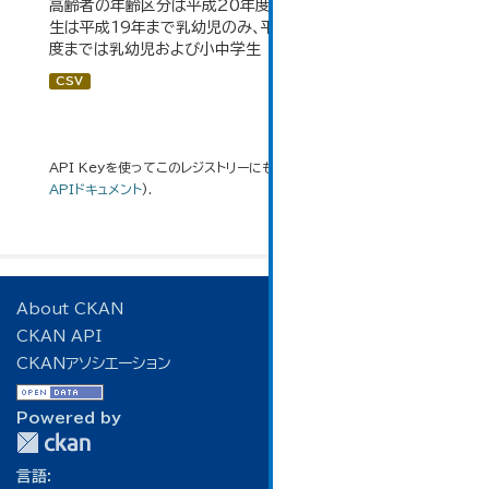
高齢者の年齢区分は平成20年度から変更 乳幼児・小中高
生は平成19年まで乳幼児のみ、平成20年度から令和元年
度までは乳幼児および小中学生
CSV
API Keyを使ってこのレジストリーにもアクセス可能です
API
(see
APIドキュメント
).
About CKAN
CKAN API
CKANアソシエーション
Powered by
言語