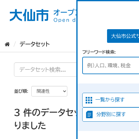
ス
キ
ッ
プ
し
て
大仙市公式
内
データセット
容
フリーワード検索
へ
並び順
一覧から探す
3 件のデータセットが見つか
分野別に探す
りました