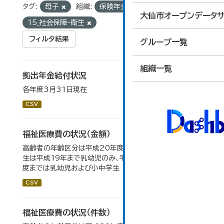
タグ:
母子
組織:
保険年金課
グループ:
大仙市オープンデータサ
15_社会保障・衛生
フィルタ結果
グループ一覧
組織一覧
拠出年金給付状況
各年度3月31日現在
CSV
福祉医療費の状況（金額）
高齢者の年齢区分は平成20年度から変更 乳幼児・小中高
生は平成19年まで乳幼児のみ、平成20年度から令和元年
度までは乳幼児および小中学生
CSV
福祉医療費の状況（件数）