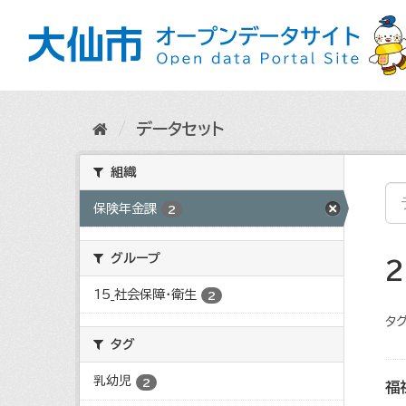
ス
キ
ッ
プ
し
て
内
データセット
容
へ
組織
保険年金課
2
グループ
15_社会保障・衛生
2
タグ
タグ
乳幼児
2
福