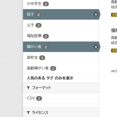
高
小中学生
2
幼
母子
2
CS
父子
2
福
福祉医療
2
高
幼
障がい者
2
CS
高校生
2
高齢障がい者
2
AP
人気のある タグ のみを表示
フォーマット
CSV
2
ライセンス