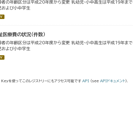
齢者の年齢区分は平成20年度から変更 乳幼児・小中高生は平成19年ま
児および小中学生
V
祉医療費の状況（件数）
齢者の年齢区分は平成20年度から変更 乳幼児・小中高生は平成19年ま
児および小中学生
V
I Keyを使ってこのレジストリーにもアクセス可能です
API
(see
APIドキュメント
).