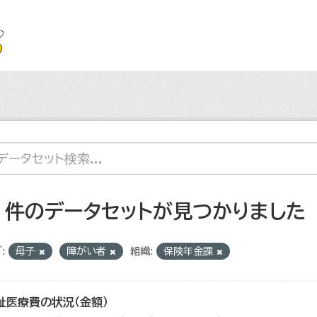
2 件のデータセットが見つかりました
:
母子
障がい者
組織:
保険年金課
祉医療費の状況（金額）