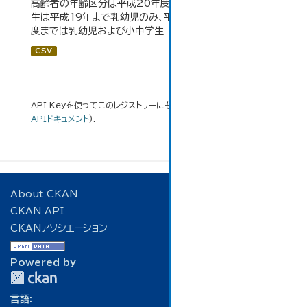
高齢者の年齢区分は平成20年度から変更 乳幼児・小中高
生は平成19年まで乳幼児のみ、平成20年度から令和元年
度までは乳幼児および小中学生
CSV
API Keyを使ってこのレジストリーにもアクセス可能です
API
(see
APIドキュメント
).
About CKAN
CKAN API
CKANアソシエーション
Powered by
言語