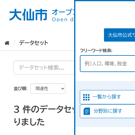
ス
キ
ッ
プ
し
て
大仙市公式
内
データセット
容
フリーワード検索
へ
並び順
一覧から探す
3 件のデータセットが見つか
分野別に探す
りました