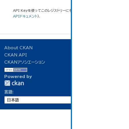
API Keyを使ってこのレジストリーにもアクセス可能です
API
(see
APIドキュメント
).
About CKAN
CKAN API
CKANアソシエーション
Powered by
言語