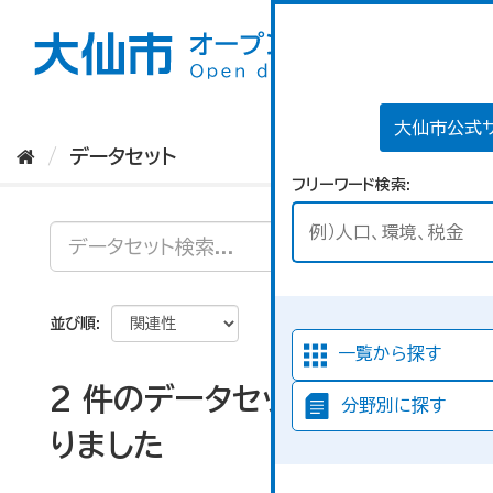
ス
キ
ッ
プ
し
て
大仙市公式
内
データセット
容
フリーワード検索
へ
並び順
一覧から探す
2 件のデータセットが見つか
分野別に探す
りました