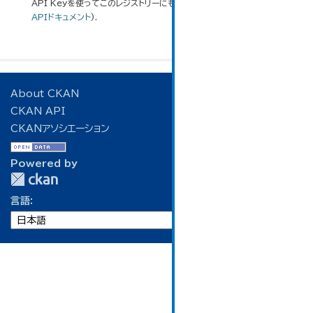
API Keyを使ってこのレジストリーにもアクセス可能です
API
(see
APIドキュメント
).
About CKAN
CKAN API
CKANアソシエーション
Powered by
言語