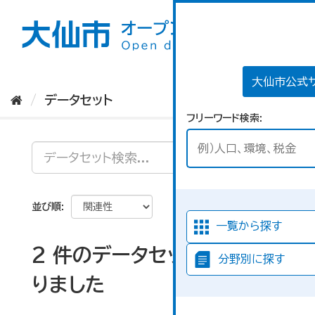
ス
キ
ッ
プ
し
て
大仙市公式
内
データセット
容
フリーワード検索
へ
並び順
一覧から探す
2 件のデータセットが見つか
分野別に探す
りました