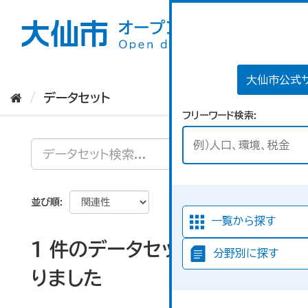
ス
キ
ッ
プ
し
て
大仙市公式
内
データセット
容
フリーワード検索
へ
並び順
一覧から探す
1 件のデータセットが見つか
分野別に探す
りました