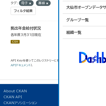
タグ:
母子
寡婦
大仙市オープンデータサ
フィルタ結果
グループ一覧
拠出年金給付状況
組織一覧
各年度3月31日現在
CSV
API Keyを使ってこのレジストリーにもアクセス可能です
API
(see
APIドキュメント
).
About CKAN
CKAN API
CKANアソシエーション