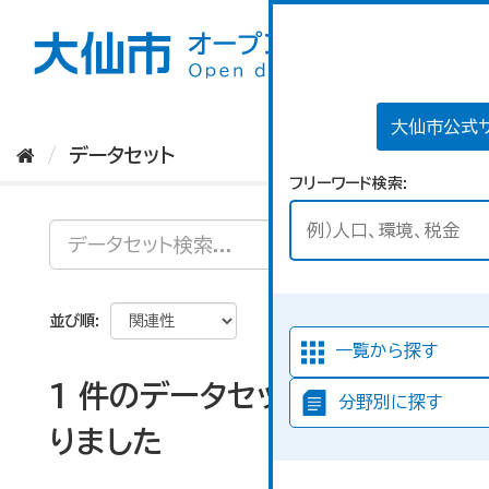
ス
キ
ッ
プ
し
て
大仙市公式
内
データセット
容
フリーワード検索
へ
並び順
一覧から探す
1 件のデータセットが見つか
分野別に探す
りました