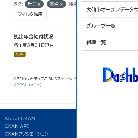
タグ:
母子
寡婦
組織:
保険年金課
大仙市オープンデータサ
フィルタ結果
グループ一覧
拠出年金給付状況
組織一覧
各年度3月31日現在
CSV
API Keyを使ってこのレジストリーにもアクセス可能です
API
(see
APIドキュメント
).
About CKAN
CKAN API
CKANアソシエーション