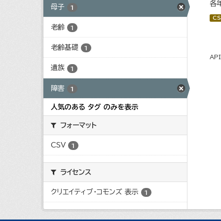
各
母子
1
CS
老齢
1
老齢基礎
1
AP
遺族
1
障害
1
人気のある タグ のみを表示
フォーマット
CSV
1
ライセンス
クリエイティブ・コモンズ 表示
1