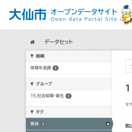
ス
キ
ッ
プ
し
て
内
データセット
容
へ
組織
保険年金課
1
グループ
15_社会保障・衛生
1
タグ
タグ
寡婦
1
拠