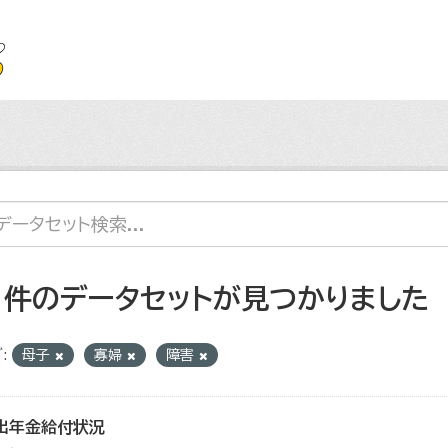
1 件のデータセットが見つかりました
:
母子
寡婦
障害
出年金給付状況