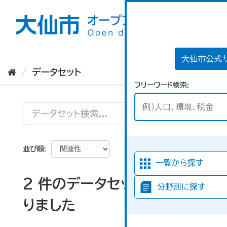
ス
キ
ッ
プ
し
て
大仙市公式
内
データセット
容
フリーワード検索
へ
並び順
一覧から探す
2 件のデータセットが見つか
分野別に探す
りました