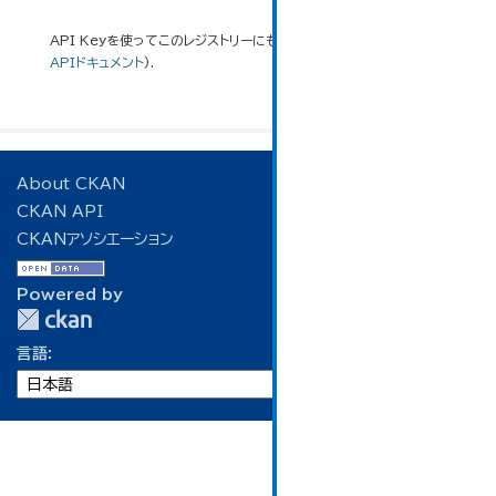
API Keyを使ってこのレジストリーにもアクセス可能です
API
(see
APIドキュメント
).
About CKAN
CKAN API
CKANアソシエーション
Powered by
言語