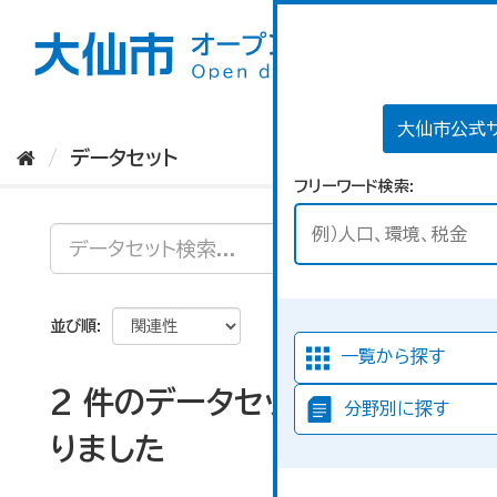
ス
キ
ッ
プ
し
て
大仙市公式
内
データセット
容
フリーワード検索
へ
並び順
一覧から探す
2 件のデータセットが見つか
分野別に探す
りました