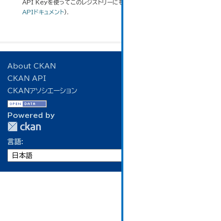
API Keyを使ってこのレジストリーにもアクセス可能です
API
(see
APIドキュメント
).
About CKAN
CKAN API
CKANアソシエーション
Powered by
言語