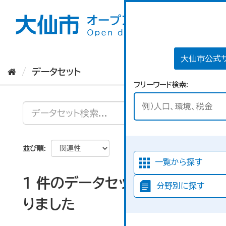
ス
キ
ッ
プ
し
て
大仙市公式
内
データセット
容
フリーワード検索
へ
並び順
一覧から探す
1 件のデータセットが見つか
分野別に探す
りました