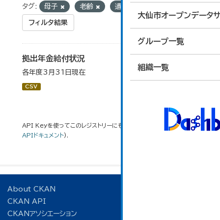
タグ:
母子
老齢
遺族
大仙市オープンデータサ
フィルタ結果
グループ一覧
拠出年金給付状況
組織一覧
各年度3月31日現在
CSV
API Keyを使ってこのレジストリーにもアクセス可能です
API
(see
APIドキュメント
).
About CKAN
CKAN API
CKANアソシエーション