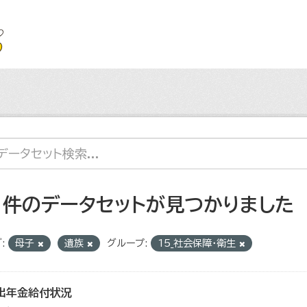
1 件のデータセットが見つかりました
:
母子
遺族
グループ:
15_社会保障・衛生
出年金給付状況