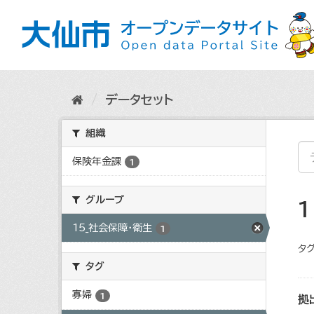
ス
キ
ッ
プ
し
て
内
データセット
容
へ
組織
保険年金課
1
グループ
15_社会保障・衛生
1
タグ
タグ
寡婦
1
拠