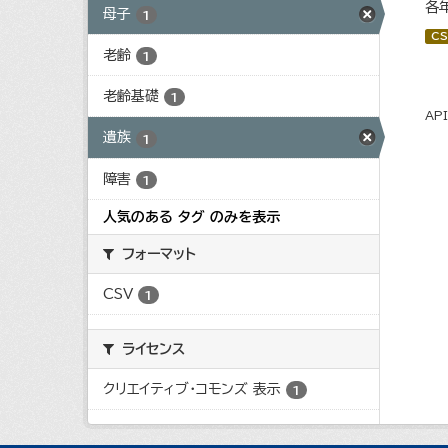
各
母子
1
CS
老齢
1
老齢基礎
1
AP
遺族
1
障害
1
人気のある タグ のみを表示
フォーマット
CSV
1
ライセンス
クリエイティブ・コモンズ 表示
1