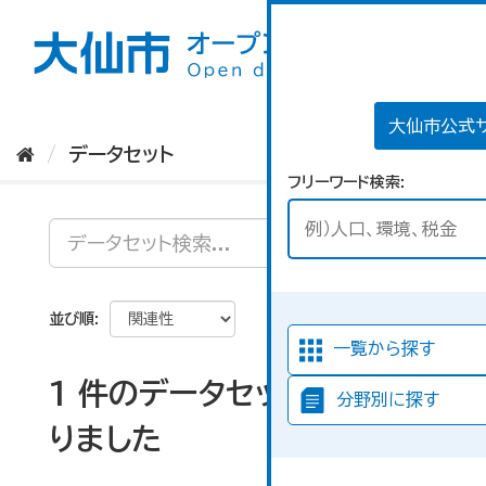
ス
キ
ッ
プ
し
て
大仙市公式
内
データセット
容
フリーワード検索
へ
並び順
一覧から探す
1 件のデータセットが見つか
分野別に探す
りました