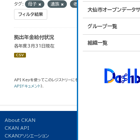
タグ:
母子
遺族
老齢基礎
大仙市オープンデータサ
フィルタ結果
グループ一覧
拠出年金給付状況
組織一覧
各年度3月31日現在
CSV
API Keyを使ってこのレジストリーにもアクセス可能です
API
(see
APIドキュメント
).
About CKAN
CKAN API
CKANアソシエーション