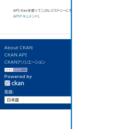
API Keyを使ってこのレジストリーにもアクセス可能です
API
(see
APIドキュメント
).
About CKAN
CKAN API
CKANアソシエーション
Powered by
言語