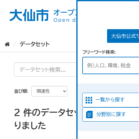
ス
キ
ッ
プ
し
て
大仙市公式
内
データセット
容
フリーワード検索
へ
並び順
一覧から探す
2 件のデータセットが見つか
分野別に探す
りました