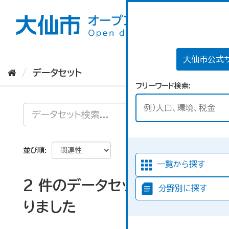
ス
キ
ッ
プ
し
て
大仙市公式
内
データセット
容
フリーワード検索
へ
並び順
一覧から探す
2 件のデータセットが見つか
分野別に探す
りました