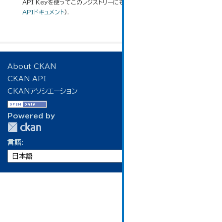
API Keyを使ってこのレジストリーにもアクセス可能です
API
(see
APIドキュメント
).
About CKAN
CKAN API
CKANアソシエーション
Powered by
言語