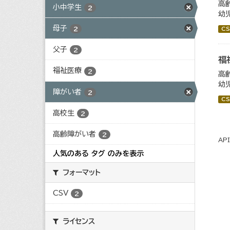
高
小中学生
2
幼
母子
2
CS
父子
2
福
福祉医療
2
高
幼
障がい者
2
CS
高校生
2
高齢障がい者
2
AP
人気のある タグ のみを表示
フォーマット
CSV
2
ライセンス