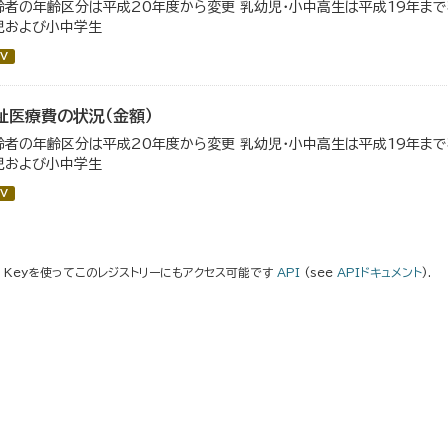
齢者の年齢区分は平成20年度から変更 乳幼児・小中高生は平成19年ま
児および小中学生
V
祉医療費の状況（金額）
齢者の年齢区分は平成20年度から変更 乳幼児・小中高生は平成19年ま
児および小中学生
V
I Keyを使ってこのレジストリーにもアクセス可能です
API
(see
APIドキュメント
).