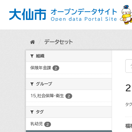
ス
キ
ッ
プ
し
て
内
データセット
容
へ
組織
保険年金課
2
グループ
15_社会保障・衛生
2
タグ
タグ
乳幼児
2
福