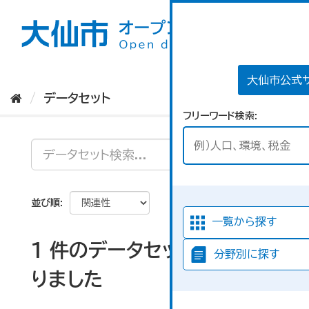
ス
キ
ッ
プ
し
て
大仙市公式
内
データセット
容
フリーワード検索
へ
並び順
一覧から探す
1 件のデータセットが見つか
分野別に探す
りました