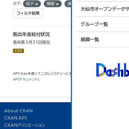
タグ:
母子
障害
遺族
大仙市オープンデータサ
フィルタ結果
グループ一覧
拠出年金給付状況
組織一覧
各年度3月31日現在
CSV
API Keyを使ってこのレジストリーにもアクセス可能です
API
(see
APIドキュメント
).
About CKAN
CKAN API
CKANアソシエーション