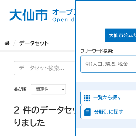
ス
キ
ッ
プ
し
て
大仙市公式
内
データセット
容
フリーワード検索
へ
並び順
一覧から探す
2 件のデータセットが見つか
分野別に探す
りました