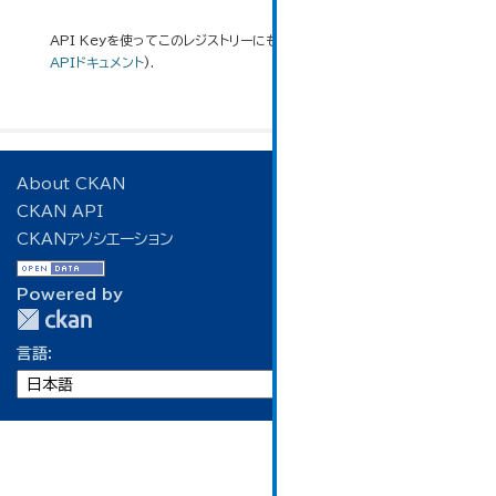
API Keyを使ってこのレジストリーにもアクセス可能です
API
(see
APIドキュメント
).
About CKAN
CKAN API
CKANアソシエーション
Powered by
言語