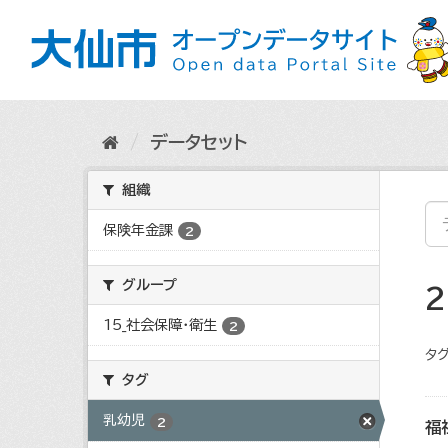
ス
キ
ッ
プ
し
て
内
データセット
容
へ
組織
保険年金課
2
グループ
15_社会保障・衛生
2
タグ
タグ
乳幼児
2
福