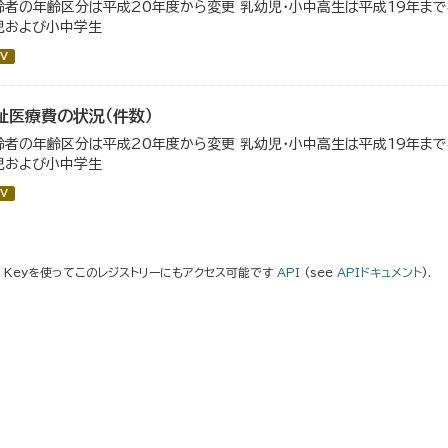
齢者の年齢区分は平成20年度から変更 乳幼児・小中高生は平成19年ま
児および小中学生
V
祉医療費の状況（件数）
齢者の年齢区分は平成20年度から変更 乳幼児・小中高生は平成19年ま
児および小中学生
V
I Keyを使ってこのレジストリーにもアクセス可能です
API
(see
APIドキュメント
).