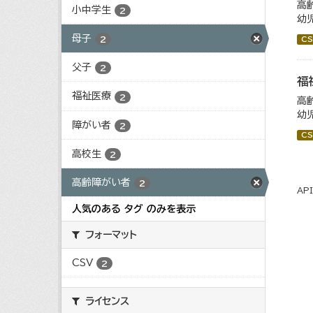
高
小中学生
2
幼
母子
2
CS
父子
2
福
福祉医療
2
高
幼
障がい者
2
CS
高校生
2
高齢障がい者
2
AP
人気のある タグ のみを表示
フォーマット
CSV
2
ライセンス