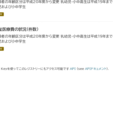
齢者の年齢区分は平成20年度から変更 乳幼児・小中高生は平成19年ま
児および小中学生
V
祉医療費の状況（件数）
齢者の年齢区分は平成20年度から変更 乳幼児・小中高生は平成19年ま
児および小中学生
V
I Keyを使ってこのレジストリーにもアクセス可能です
API
(see
APIドキュメント
).