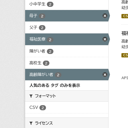
高
小中学生
2
幼
母子
2
CS
父子
2
福
福祉医療
2
高
幼
障がい者
2
CS
高校生
2
高齢障がい者
2
AP
人気のある タグ のみを表示
フォーマット
CSV
2
ライセンス