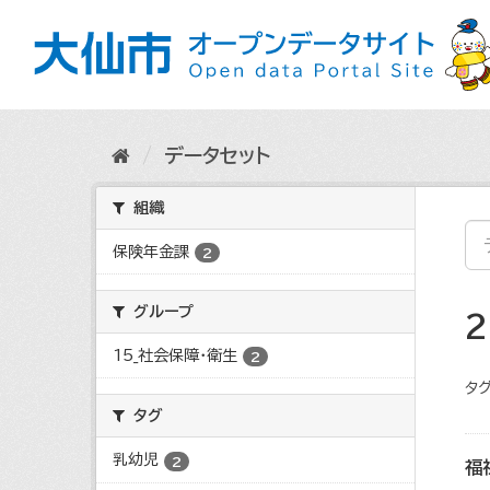
ス
キ
ッ
プ
し
て
内
データセット
容
へ
組織
保険年金課
2
グループ
15_社会保障・衛生
2
タグ
タグ
乳幼児
2
福