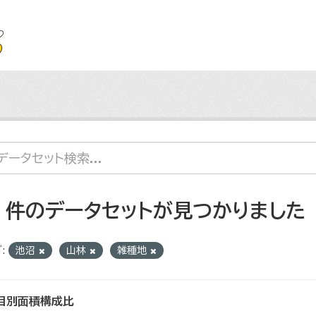
4 件のデータセットが見つかりました
:
池沼
山林
雑種地
目別面積構成比