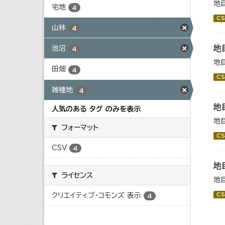
地
宅地
4
CS
山林
4
地
池沼
4
地
田畑
4
CS
雑種地
4
地
人気のある タグ のみを表示
地
フォーマット
CS
CSV
4
地
ライセンス
地
クリエイティブ・コモンズ 表示
CS
4