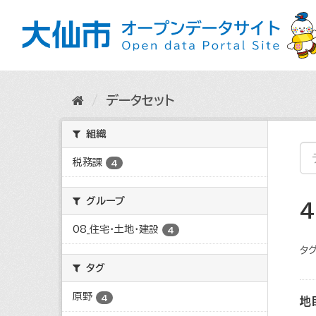
ス
キ
ッ
プ
し
て
内
データセット
容
へ
組織
税務課
4
グループ
08_住宅・土地・建設
4
タグ
タグ
原野
4
地