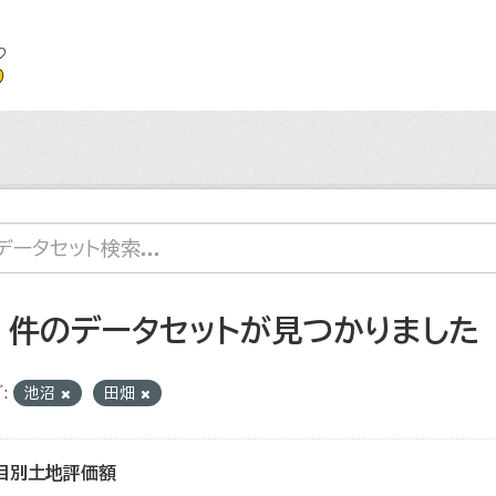
4 件のデータセットが見つかりました
:
池沼
田畑
目別土地評価額