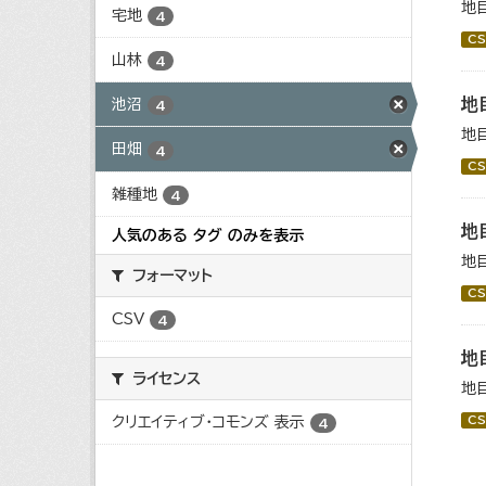
地
宅地
4
CS
山林
4
地
池沼
4
地
田畑
4
CS
雑種地
4
地
人気のある タグ のみを表示
地
フォーマット
CS
CSV
4
地
ライセンス
地
クリエイティブ・コモンズ 表示
CS
4