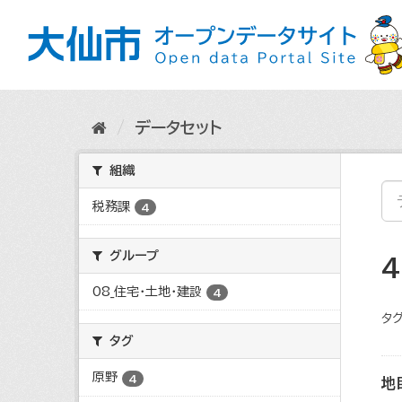
ス
キ
ッ
プ
し
て
内
データセット
容
へ
組織
税務課
4
グループ
08_住宅・土地・建設
4
タグ
タグ
原野
4
地