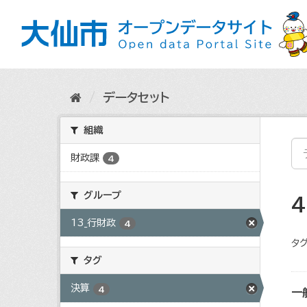
ス
キ
ッ
プ
し
て
内
データセット
容
へ
組織
財政課
4
グループ
13_行財政
4
タグ
タグ
決算
4
一