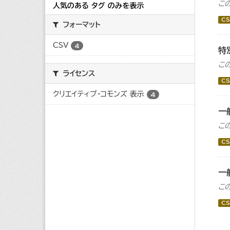
こ
人気のある タグ のみを表示
CS
フォーマット
CSV
4
特
こ
ライセンス
CS
クリエイティブ・コモンズ 表示
4
一
こ
CS
一
こ
CS