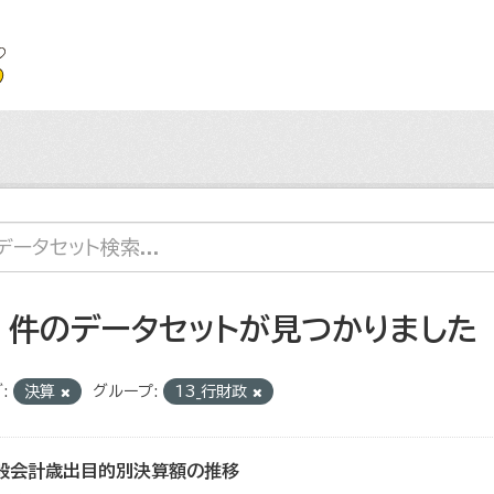
4 件のデータセットが見つかりました
:
決算
グループ:
13_行財政
般会計歳出目的別決算額の推移