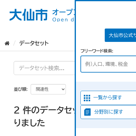
ス
キ
ッ
プ
し
て
大仙市公式
内
データセット
容
フリーワード検索
へ
並び順
一覧から探す
2 件のデータセットが見つか
分野別に探す
りました