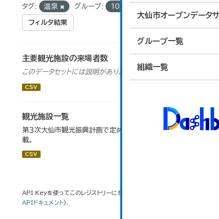
タグ:
温泉
グループ:
10_運輸・観光
大仙市オープンデータサ
フィルタ結果
グループ一覧
主要観光施設の来場者数
組織一覧
このデータセットには説明がありません
CSV
観光施設一覧
第３次大仙市観光振興計画で定めた、主要観光施設を掲
載。
CSV
API Keyを使ってこのレジストリーにもアクセス可能です
API
(see
APIドキュメント
).