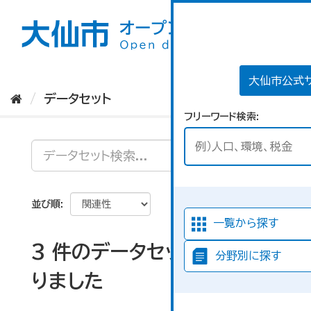
ス
キ
ッ
プ
し
て
大仙市公式
内
データセット
容
フリーワード検索
へ
並び順
一覧から探す
3 件のデータセットが見つか
分野別に探す
りました