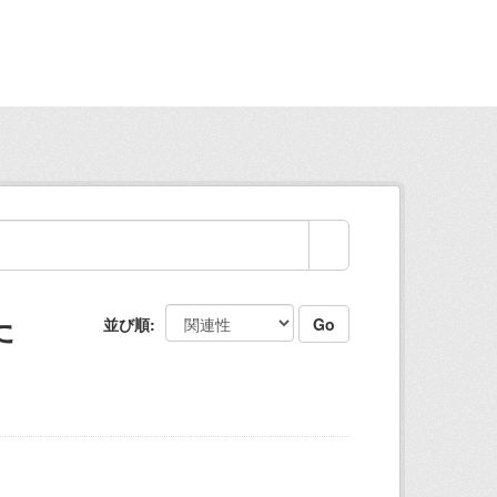
た
並び順
Go