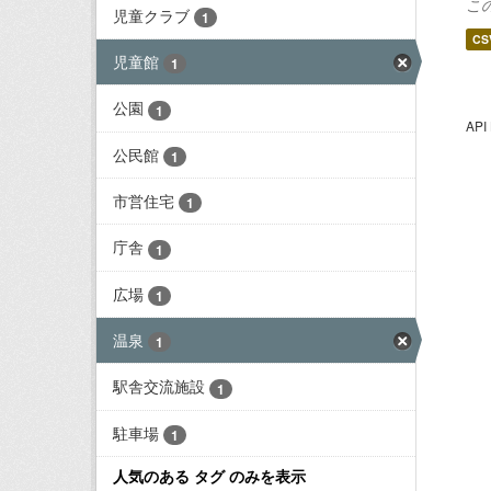
児童クラブ
1
CS
児童館
1
公園
1
AP
公民館
1
市営住宅
1
庁舎
1
広場
1
温泉
1
駅舎交流施設
1
駐車場
1
人気のある タグ のみを表示