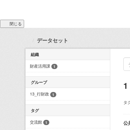
閉じる
データセット
組織
財産活用課
1
グループ
13_行財政
1
タグ
タグ
交流館
公
1
こ