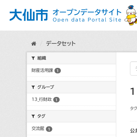
ス
キ
ッ
プ
し
て
内
データセット
容
へ
組織
財産活用課
1
グループ
13_行財政
1
タグ
タグ
交流館
1
公