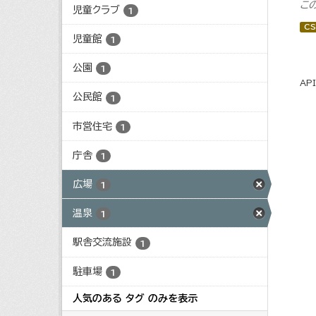
こ
児童クラブ
1
CS
児童館
1
公園
1
AP
公民館
1
市営住宅
1
庁舎
1
広場
1
温泉
1
駅舎交流施設
1
駐車場
1
人気のある タグ のみを表示