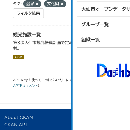
タグ:
温泉
文化財
大仙市オープンデータサ
フィルタ結果
グループ一覧
観光施設一覧
組織一覧
第３次大仙市観光振興計画で定めた、主要観光施設を掲
載。
CSV
API Keyを使ってこのレジストリーにもアクセス可能です
API
(see
APIドキュメント
).
About CKAN
CKAN API