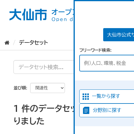
ス
キ
ッ
プ
し
て
大仙市公式
内
データセット
容
フリーワード検索
へ
並び順
一覧から探す
1 件のデータセットが見つか
分野別に探す
りました