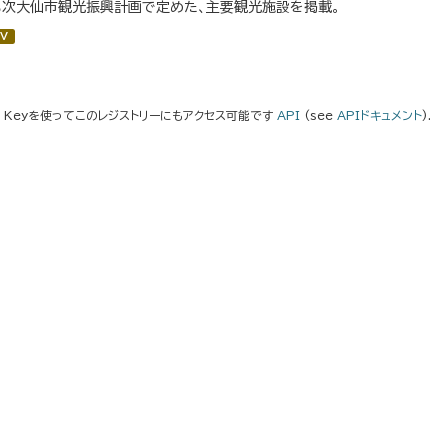
３次大仙市観光振興計画で定めた、主要観光施設を掲載。
V
I Keyを使ってこのレジストリーにもアクセス可能です
API
(see
APIドキュメント
).