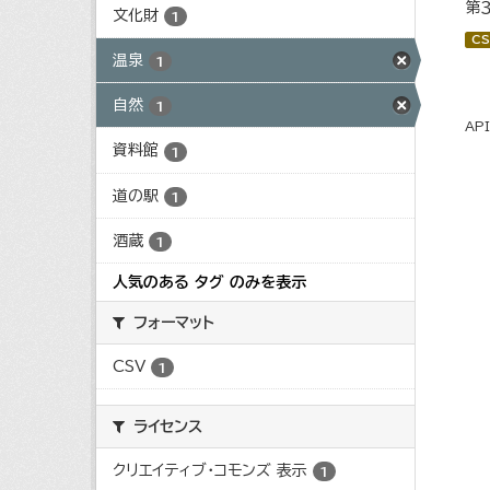
第
文化財
1
CS
温泉
1
自然
1
AP
資料館
1
道の駅
1
酒蔵
1
人気のある タグ のみを表示
フォーマット
CSV
1
ライセンス
クリエイティブ・コモンズ 表示
1