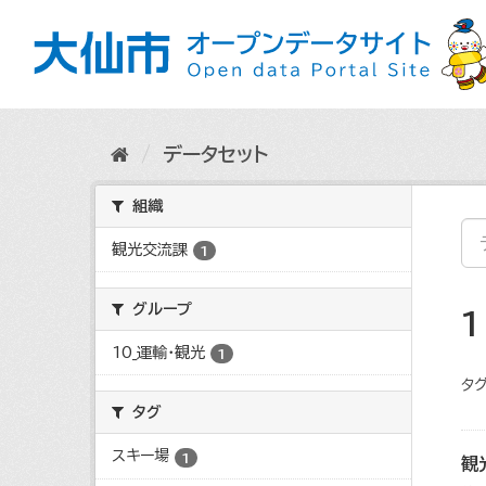
ス
キ
ッ
プ
し
て
内
データセット
容
へ
組織
観光交流課
1
グループ
10_運輸・観光
1
タグ
タグ
スキー場
1
観