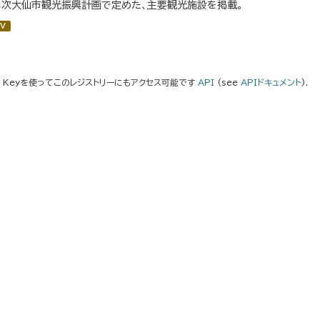
３次大仙市観光振興計画で定めた、主要観光施設を掲載。
V
I Keyを使ってこのレジストリーにもアクセス可能です
API
(see
APIドキュメント
).