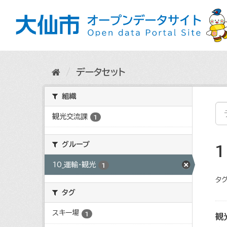
ス
キ
ッ
プ
し
て
内
データセット
容
へ
組織
観光交流課
1
グループ
10_運輸・観光
1
タグ
タグ
スキー場
1
観