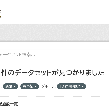
1 件のデータセットが見つかりました
:
温泉
資料館
グループ:
10_運輸・観光
光施設一覧