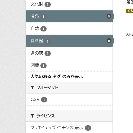
第
文化財
1
CS
温泉
1
自然
1
AP
資料館
1
道の駅
1
酒蔵
1
人気のある タグ のみを表示
フォーマット
CSV
1
ライセンス
クリエイティブ・コモンズ 表示
1