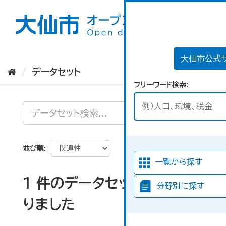
ス
キ
ッ
プ
し
て
大仙市公式
内
データセット
容
フリーワード検索
へ
並び順
一覧から探す
1 件のデータセットが見つか
分野別に探す
りました