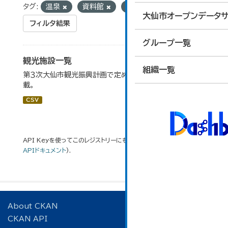
タグ:
温泉
資料館
スキー場
大仙市オープンデータサ
フィルタ結果
グループ一覧
観光施設一覧
組織一覧
第３次大仙市観光振興計画で定めた、主要観光施設を掲
載。
CSV
API Keyを使ってこのレジストリーにもアクセス可能です
API
(see
APIドキュメント
).
About CKAN
CKAN API