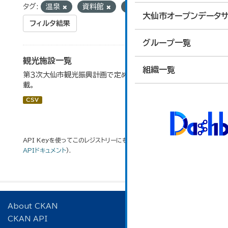
タグ:
温泉
資料館
道の駅
大仙市オープンデータサ
フィルタ結果
グループ一覧
観光施設一覧
組織一覧
第３次大仙市観光振興計画で定めた、主要観光施設を掲
載。
CSV
API Keyを使ってこのレジストリーにもアクセス可能です
API
(see
APIドキュメント
).
About CKAN
CKAN API