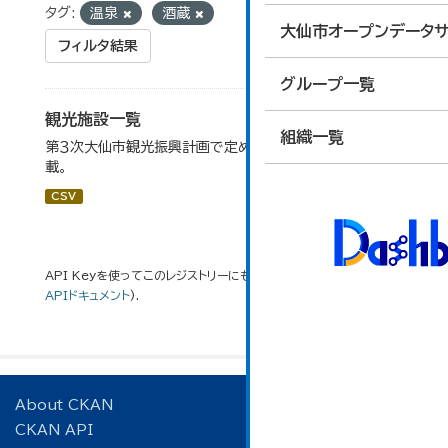
タグ:
温泉
酒蔵
大仙市オープンデータサ
フィルタ結果
グループ一覧
観光施設一覧
組織一覧
第３次大仙市観光振興計画で定めた、主要観光施設を掲
載。
CSV
API Keyを使ってこのレジストリーにもアクセス可能です
API
(see
APIドキュメント
).
About CKAN
CKAN API