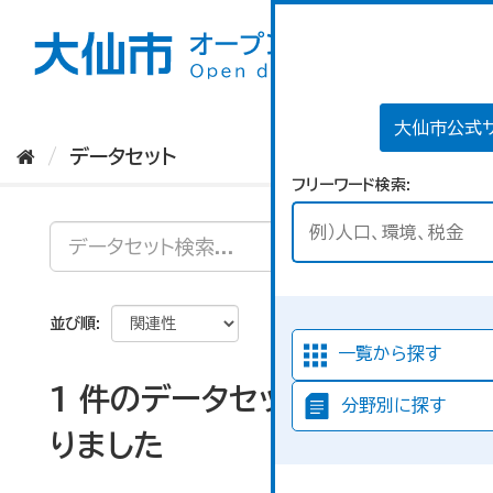
ス
キ
ッ
プ
し
て
大仙市公式
内
データセット
容
フリーワード検索
へ
並び順
一覧から探す
1 件のデータセットが見つか
分野別に探す
りました