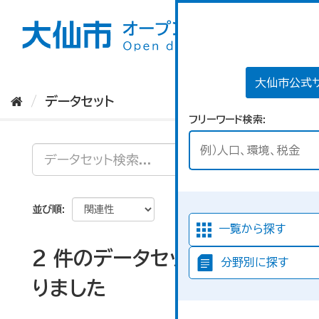
ス
キ
ッ
プ
し
て
大仙市公式
内
データセット
容
フリーワード検索
へ
並び順
一覧から探す
2 件のデータセットが見つか
分野別に探す
りました