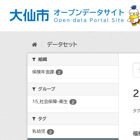
ス
キ
ッ
プ
し
て
内
データセット
容
へ
組織
保険年金課
2
グループ
15_社会保障・衛生
2
タグ
タグ
乳幼児
2
福