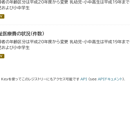
齢者の年齢区分は平成20年度から変更 乳幼児・小中高生は平成19年ま
児および小中学生
V
祉医療費の状況（件数）
齢者の年齢区分は平成20年度から変更 乳幼児・小中高生は平成19年ま
児および小中学生
V
I Keyを使ってこのレジストリーにもアクセス可能です
API
(see
APIドキュメント
).