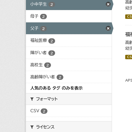
高
小中学生
2
幼
母子
2
CS
父子
2
福
福祉医療
2
高
幼
障がい者
2
CS
高校生
2
高齢障がい者
2
AP
人気のある タグ のみを表示
フォーマット
CSV
2
ライセンス