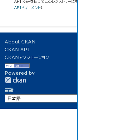
API Keyを使ってこのレジストリーにもアクセス可能です
API
(see
APIドキュメント
).
About CKAN
CKAN API
CKANアソシエーション
Powered by
言語