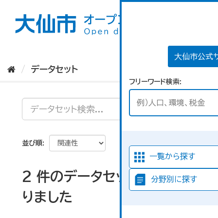
ス
キ
ッ
プ
し
て
大仙市公式
内
データセット
容
フリーワード検索
へ
並び順
一覧から探す
2 件のデータセットが見つか
分野別に探す
りました