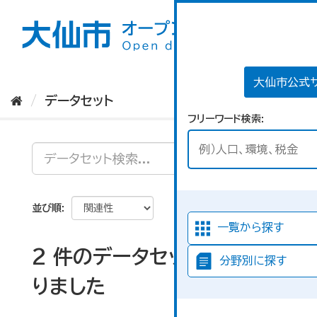
ス
キ
ッ
プ
し
て
大仙市公式
内
データセット
容
フリーワード検索
へ
並び順
一覧から探す
2 件のデータセットが見つか
分野別に探す
りました