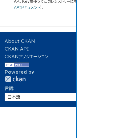
API Keyを使ってこのレジストリーにもアクセス可能です
API
(see
APIドキュメント
).
About CKAN
CKAN API
CKANアソシエーション
Powered by
言語