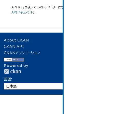
API Keyを使ってこのレジストリーにもアクセス可能です
API
(see
APIドキュメント
).
About CKAN
CKAN API
CKANアソシエーション
Powered by
言語