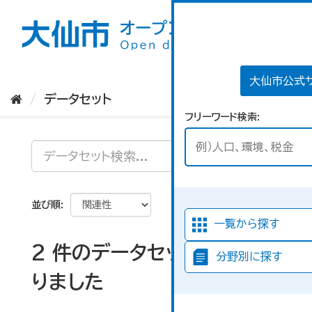
ス
キ
ッ
プ
し
て
大仙市公式
内
データセット
容
フリーワード検索
へ
並び順
一覧から探す
2 件のデータセットが見つか
分野別に探す
りました