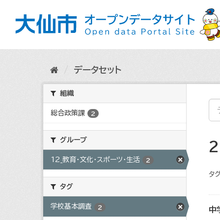
ス
キ
ッ
プ
し
て
内
データセット
容
へ
組織
総合政策課
2
グループ
12_教育・文化・スポーツ・生活
2
タグ
タグ
学校基本調査
2
中