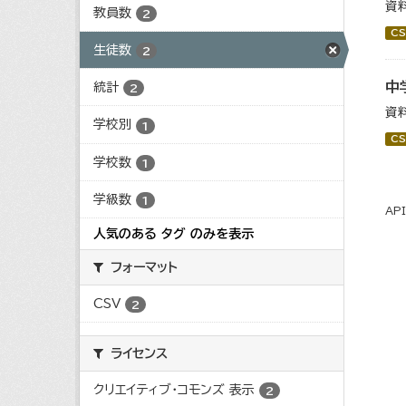
資
教員数
2
CS
生徒数
2
中
統計
2
資
学校別
1
CS
学校数
1
学級数
1
AP
人気のある タグ のみを表示
フォーマット
CSV
2
ライセンス
クリエイティブ・コモンズ 表示
2