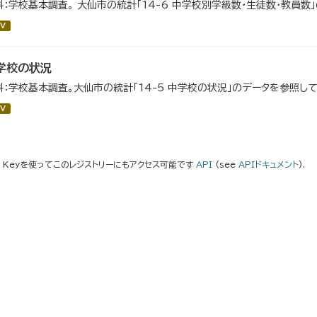
料：学校基本調査。 大仙市の統計「14-6 中学校別学級数・生徒数・教員数
V
学校の状況
料：学校基本調査。大仙市の統計「14-5 中学校の状況」のデータを参照して
V
I Keyを使ってこのレジストリーにもアクセス可能です
API
(see
APIドキュメント
).