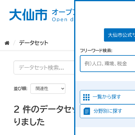
ス
キ
ッ
プ
し
て
大仙市公式
内
データセット
容
フリーワード検索
へ
並び順
一覧から探す
2 件のデータセットが見つか
分野別に探す
りました