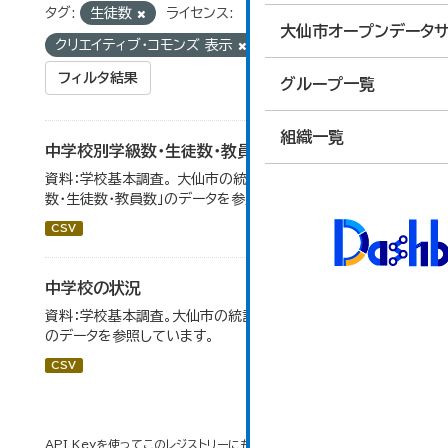
タグ:
生徒数
ライセンス:
大仙市オープンデータサ
クリエイティブ・コモンズ 表示
フィルタ結果
グループ一覧
組織一覧
中学校別学級数・生徒数・教員数
資料：学校基本調査。 大仙市の統計「14-6 中学校別学級
数・生徒数・教員数」のデータを参照しています。
CSV
中学校の状況
資料：学校基本調査。大仙市の統計「14-5 中学校の状況」
のデータを参照しています。
CSV
API Keyを使ってこのレジストリーにもアクセス可能です
API
(see