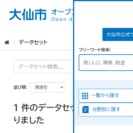
ス
キ
ッ
プ
し
て
大仙市公式
内
データセット
容
フリーワード検索
へ
並び順
一覧から探す
1 件のデータセットが見つか
分野別に探す
りました