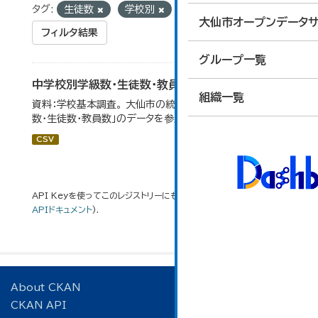
タグ:
生徒数
学校別
大仙市オープンデータサ
フィルタ結果
グループ一覧
中学校別学級数・生徒数・教員数
組織一覧
資料：学校基本調査。 大仙市の統計「14-6 中学校別学級
数・生徒数・教員数」のデータを参照しています。
CSV
API Keyを使ってこのレジストリーにもアクセス可能です
API
(see
APIドキュメント
).
About CKAN
CKAN API