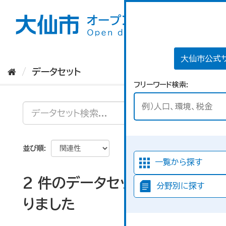
ス
キ
ッ
プ
し
て
大仙市公式
内
データセット
容
フリーワード検索
へ
並び順
一覧から探す
2 件のデータセットが見つか
分野別に探す
りました