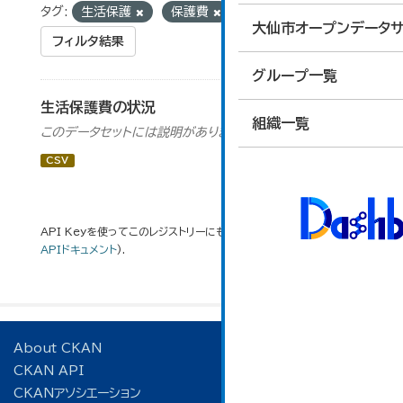
タグ:
生活保護
保護費
大仙市オープンデータサ
フィルタ結果
グループ一覧
生活保護費の状況
組織一覧
このデータセットには説明がありません
CSV
API Keyを使ってこのレジストリーにもアクセス可能です
API
(see
APIドキュメント
).
About CKAN
CKAN API
CKANアソシエーション