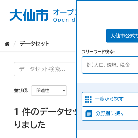
ス
キ
ッ
プ
し
て
大仙市公式
内
データセット
容
フリーワード検索
へ
並び順
一覧から探す
1 件のデータセットが見つか
分野別に探す
りました