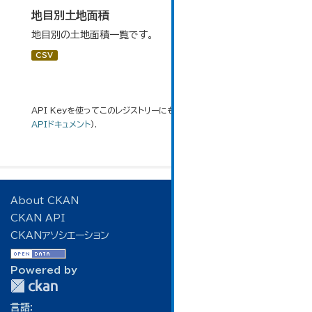
地目別土地面積
地目別の土地面積一覧です。
CSV
API Keyを使ってこのレジストリーにもアクセス可能です
API
(see
APIドキュメント
).
About CKAN
CKAN API
CKANアソシエーション
Powered by
言語