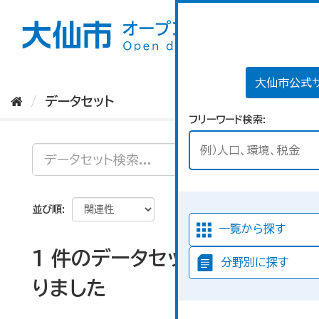
ス
キ
ッ
プ
し
て
大仙市公式
内
データセット
容
フリーワード検索
へ
並び順
一覧から探す
1 件のデータセットが見つか
分野別に探す
りました