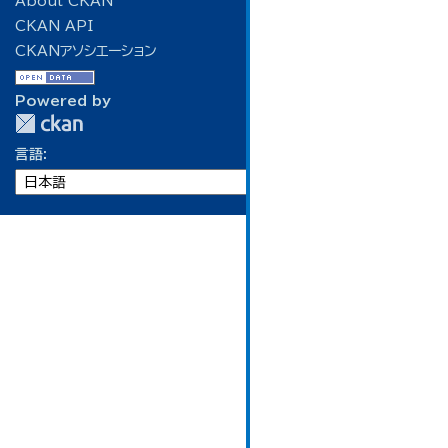
About CKAN
CKAN API
CKANアソシエーション
Powered by
言語