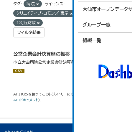
タグ:
病院
ライセンス:
大仙市オープンデータサ
クリエイティブ・コモンズ 表示
グループ:
13_行財政
グループ一覧
フィルタ結果
組織一覧
公営企業会計決算額の推移
市立大曲病院公営企業会計決算額の年度別推移です。
CSV
API Keyを使ってこのレジストリーにもアクセス可能です
API
(see
APIドキュメント
).