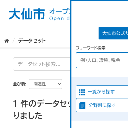
ス
キ
ッ
プ
し
て
大仙市公式
内
データセット
容
フリーワード検索
へ
並び順
一覧から探す
1 件のデータセットが見つか
分野別に探す
りました