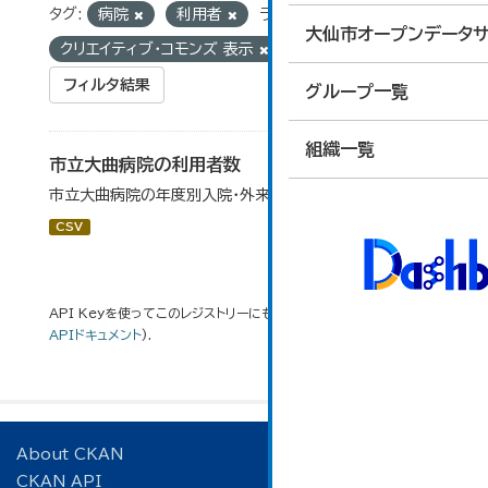
タグ:
病院
利用者
ライセンス:
大仙市オープンデータサ
クリエイティブ・コモンズ 表示
フィルタ結果
グループ一覧
組織一覧
市立大曲病院の利用者数
市立大曲病院の年度別入院・外来患者数です。
CSV
API Keyを使ってこのレジストリーにもアクセス可能です
API
(see
APIドキュメント
).
About CKAN
CKAN API