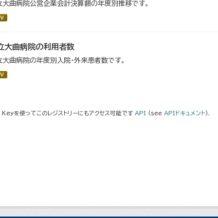
立大曲病院公営企業会計決算額の年度別推移です。
V
立大曲病院の利用者数
立大曲病院の年度別入院・外来患者数です。
V
I Keyを使ってこのレジストリーにもアクセス可能です
API
(see
APIドキュメント
).