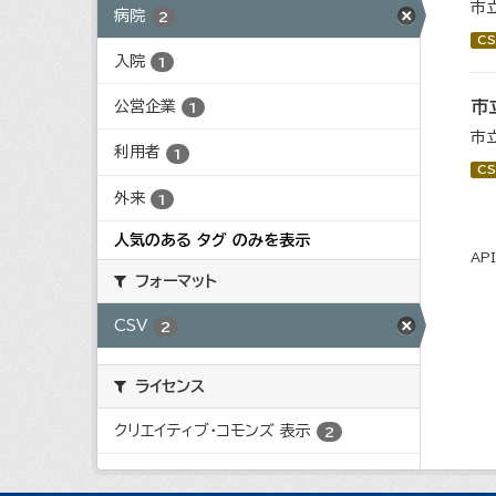
市
病院
2
CS
入院
1
市
公営企業
1
市
利用者
1
CS
外来
1
人気のある タグ のみを表示
AP
フォーマット
CSV
2
ライセンス
クリエイティブ・コモンズ 表示
2