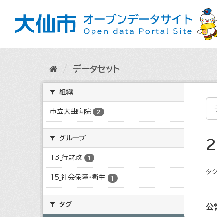
ス
キ
ッ
プ
し
て
内
データセット
容
へ
組織
市立大曲病院
2
グループ
13_行財政
1
タグ
15_社会保障・衛生
1
タグ
公