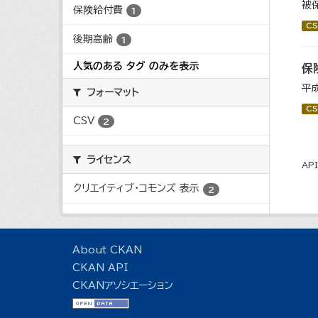
被
保険給付費
1
CS
後期高齢
1
人気のある タグ のみを表示
保
平
フォーマット
CS
CSV
2
ライセンス
AP
クリエイティブ・コモンズ 表示
2
About CKAN
CKAN API
CKANアソシエーション