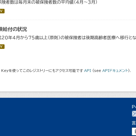
保険者数は毎月末の被保険者数の平均値（４月～３月）
V
険給付の状況
成２０年４月から７５歳以上（原則）の被保険者は後期高齢者医療へ移行とな
V
I Keyを使ってこのレジストリーにもアクセス可能です
API
(see
APIドキュメント
).
P
言