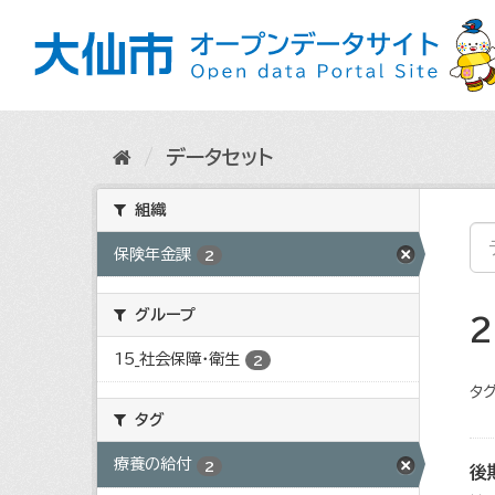
ス
キ
ッ
プ
し
て
内
データセット
容
へ
組織
保険年金課
2
グループ
15_社会保障・衛生
2
タグ
タグ
療養の給付
2
後