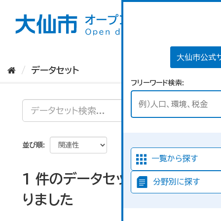
ス
キ
ッ
プ
し
て
大仙市公式
内
データセット
容
フリーワード検索
へ
並び順
一覧から探す
1 件のデータセットが見つか
分野別に探す
りました