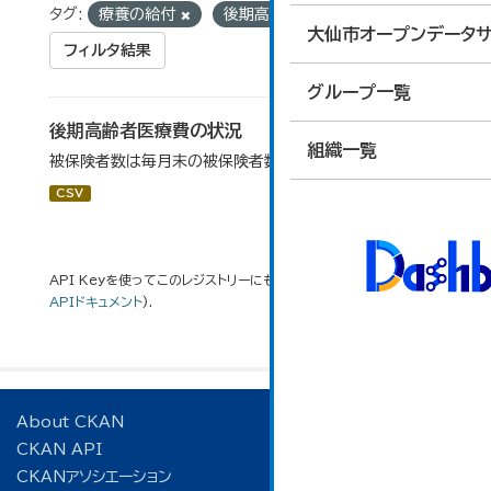
タグ:
療養の給付
後期高齢
大仙市オープンデータサ
フィルタ結果
グループ一覧
後期高齢者医療費の状況
組織一覧
被保険者数は毎月末の被保険者数の平均値（４月～３月）
CSV
API Keyを使ってこのレジストリーにもアクセス可能です
API
(see
APIドキュメント
).
About CKAN
CKAN API
CKANアソシエーション