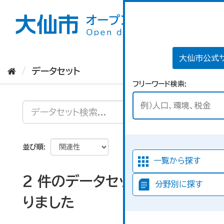
ス
キ
ッ
プ
し
て
大仙市公式
内
データセット
容
フリーワード検索
へ
並び順
一覧から探す
2 件のデータセットが見つか
分野別に探す
りました