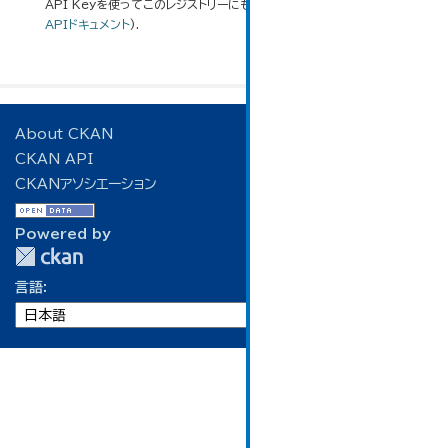
API Keyを使ってこのレジストリーにもアクセス可能です
API
(see
APIドキュメント
).
About CKAN
CKAN API
CKANアソシエーション
Powered by
言語